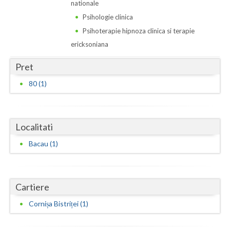
Dolj
nationale
Psihologie clinica
Galati
Psihoterapie hipnoza clinica si terapie
Giurgiu
ericksoniana
Gorj
Pret
80 (1)
Harghita
Hunedoara
Ialomita
Localitati
Bacau (1)
Iasi
Ilfov
Cartiere
Maramures
Cornișa Bistriței (1)
Mehedinti
Mures