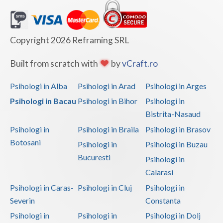
Copyright 2026 Reframing SRL
Built from scratch with
by
vCraft.ro
Psihologi in Alba
Psihologi in Arad
Psihologi in Arges
Psihologi in Bacau
Psihologi in Bihor
Psihologi in
Bistrita-Nasaud
Psihologi in
Psihologi in Braila
Psihologi in Brasov
Botosani
Psihologi in
Psihologi in Buzau
Bucuresti
Psihologi in
Calarasi
Psihologi in Caras-
Psihologi in Cluj
Psihologi in
Severin
Constanta
Psihologi in
Psihologi in
Psihologi in Dolj