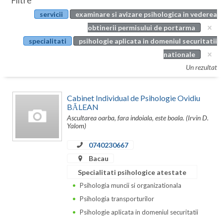
Filtre
Botosani
servicii
examinare si avizare psihologica in vederea
Evenimente
Braila
obtinerii permisului de portarma
Cabinet
specialitati
psihologie aplicata in domeniul securitatii
Brasov
nationale
Membri
Bucuresti
Un rezultat
Buzau
Cabinet Individual de Psihologie Ovidiu
Calarasi
BĂLEAN
Ascultarea oarba, fara indoiala, este boala. (Irvin D.
Caras-Severin
Yalom)
Cluj
0740230667
Bacau
Constanta
Specialitati psihologice atestate
Covasna
Psihologia muncii si organizationala
Psihologia transporturilor
Dambovita
Psihologie aplicata in domeniul securitatii