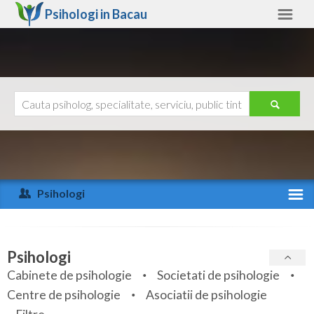
Psihologi in
Bacau
Bacau
Alte judete
Ajutor
Contact
Alba
Arad
Psihologi
Arges
Activitate recenta
Bacau
Specialitati
Psihologi
Bihor
Cabinete de psihologie
Societati de psihologie
Servicii
Centre de psihologie
Asociatii de psihologie
Bistrita-Nasaud
Articole