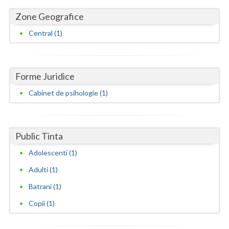
Zone Geografice
Neamt
Central (1)
Olt
Prahova
Forme Juridice
Salaj
Cabinet de psihologie (1)
Satu-Mare
Sibiu
Public Tinta
Suceava
Adolescenti (1)
Teleorman
Adulti (1)
Timis
Batrani (1)
Tulcea
Copii (1)
Valcea