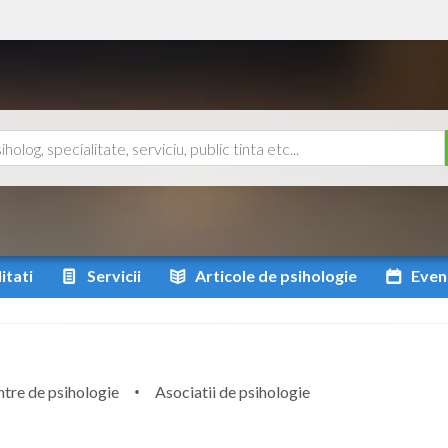
itati
Servicii
Articole
de psihologie
Even
tre de psihologie
Asociatii de psihologie