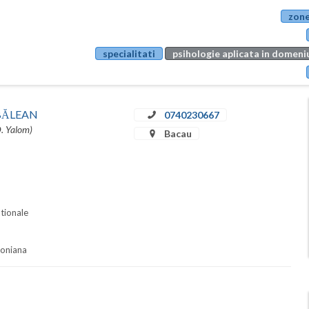
zone
specialitati
psihologie aplicata in domeniu
u BĂLEAN
0740230667
D. Yalom)
Bacau
ationale
soniana