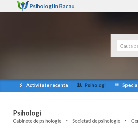
Psihologi in
Bacau
Activitate recenta
Psihologi
Special
Psihologi
Cabinete de psihologie
Societati de psihologie
Cen