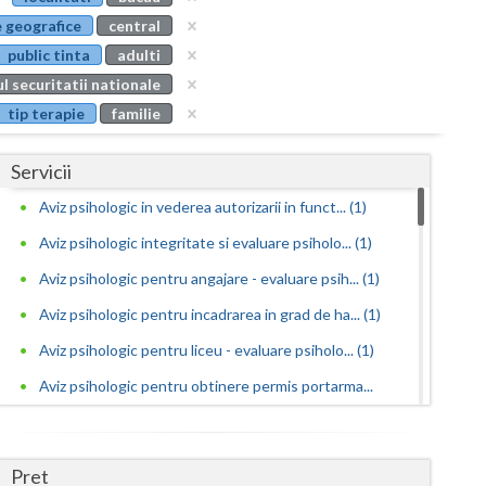
Buzau
 geografice
central
public tinta
adulti
Calarasi
l securitatii nationale
Caras-Severin
tip terapie
familie
Cluj
Servicii
Constanta
Aviz psihologic in vederea autorizarii in funct... (1)
Covasna
Aviz psihologic integritate si evaluare psiholo... (1)
Dambovita
Aviz psihologic pentru angajare - evaluare psih... (1)
Aviz psihologic pentru incadrarea in grad de ha... (1)
Dolj
Aviz psihologic pentru liceu - evaluare psiholo... (1)
Galati
Aviz psihologic pentru obtinere permis portarma...
Giurgiu
(1)
Gorj
Aviz psihologic pentru obtinerea permisului de ... (1)
Pret
Aviz psihologic pentru ocuparea functiilor publ... (1)