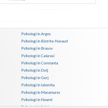
Satu-Mare
Sibiu
Suceava
Psihologi in Arges
Teleorman
Psihologi in Bistrita-Nasaud
Timis
Psihologi in Brasov
Psihologi in Calarasi
Tulcea
Psihologi in Constanta
Valcea
Psihologi in Dolj
Vaslui
Psihologi in Gorj
Psihologi in Ialomita
Vrancea
Psihologi in Maramures
Psihologi in Neamt
Psihologi in Salaj