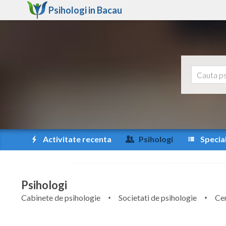
Psihologi in
Bacau
Activitate recenta
Psihologi
Special
Psihologi
Cabinete de psihologie
Societati de psihologie
Cen