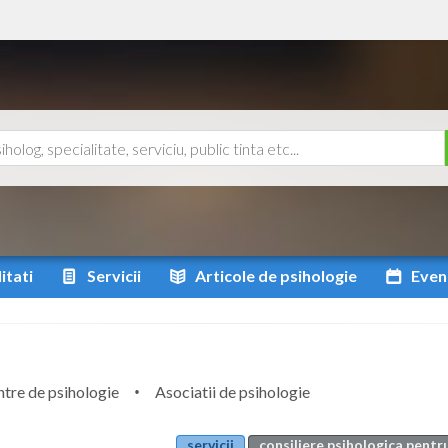
itati
Servicii
Articole
de psihologie
Even
tre de psihologie
Asociatii de psihologie
servicii
consiliere psihologica pentr