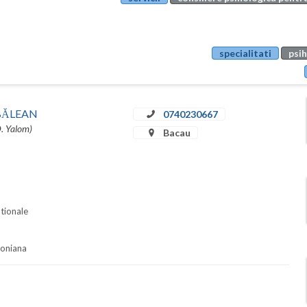
specialitati
psih
u BĂLEAN
0740230667
D. Yalom)
Bacau
ationale
soniana