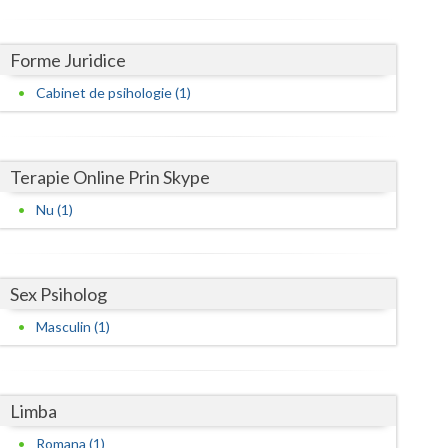
Harghita
Hunedoara
Forme Juridice
Ialomita
Cabinet de psihologie (1)
Iasi
Ilfov
Terapie Online Prin Skype
Maramures
Nu (1)
Mehedinti
Mures
Sex Psiholog
Neamt
Masculin (1)
Olt
Prahova
Limba
Romana (1)
Salaj