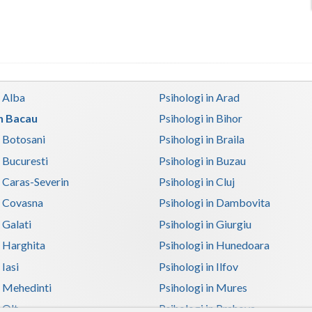
n Alba
Psihologi in Arad
in Bacau
Psihologi in Bihor
n Botosani
Psihologi in Braila
n Bucuresti
Psihologi in Buzau
n Caras-Severin
Psihologi in Cluj
n Covasna
Psihologi in Dambovita
 Galati
Psihologi in Giurgiu
n Harghita
Psihologi in Hunedoara
 Iasi
Psihologi in Ilfov
n Mehedinti
Psihologi in Mures
 Olt
Psihologi in Prahova