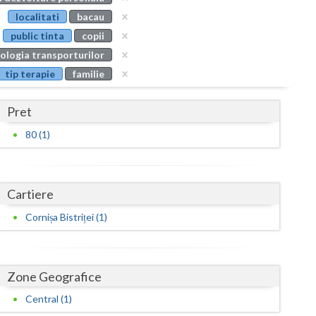
Buzau
localitati
bacau
public tinta
copii
Calarasi
ologia transporturilor
Caras-Severin
tip terapie
familie
Cluj
Pret
Constanta
80 (1)
Covasna
Dambovita
Cartiere
Dolj
Cornișa Bistriței (1)
Galati
Giurgiu
Zone Geografice
Gorj
Central (1)