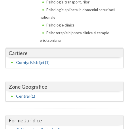
Dolj
Psihologia transporturilor
Psihologie aplicata in domeniul securitatii
Galati
nationale
Giurgiu
Psihologie clinica
Psihoterapie hipnoza clinica si terapie
Gorj
ericksoniana
Harghita
Cartiere
Hunedoara
Cornișa Bistriței (1)
Ialomita
Iasi
Zone Geografice
Ilfov
Central (1)
Maramures
Mehedinti
Forme Juridice
Mures