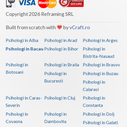
Copyright 2026 Reframing SRL
Built from scratch with
by
vCraft.ro
Psihologi in Alba
Psihologi in Arad
Psihologi in Arges
Psihologi in Bacau
Psihologi in Bihor
Psihologi in
Bistrita-Nasaud
Psihologi in
Psihologi in Braila
Psihologi in Brasov
Botosani
Psihologi in
Psihologi in Buzau
Bucuresti
Psihologi in
Calarasi
Psihologi in Caras-
Psihologi in Cluj
Psihologi in
Severin
Constanta
Psihologi in
Psihologi in
Psihologi in Dolj
Covasna
Dambovita
Psihologi in Galati