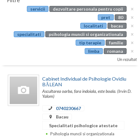
Filtre
Botosani
servicii
dezvoltare personala pentru copii
Evenimente
Braila
pret
80
Cabinet
localitati
bacau
Brasov
specialitati
psihologia muncii si organizationala
Membri
Bucuresti
tip terapie
familie
limba
romana
Buzau
Un rezultat
Calarasi
Cabinet Individual de Psihologie Ovidiu
Caras-Severin
BĂLEAN
Ascultarea oarba, fara indoiala, este boala. (Irvin D.
Cluj
Yalom)
Constanta
0740230667
Covasna
Bacau
Specialitati psihologice atestate
Dambovita
Psihologia muncii si organizationala