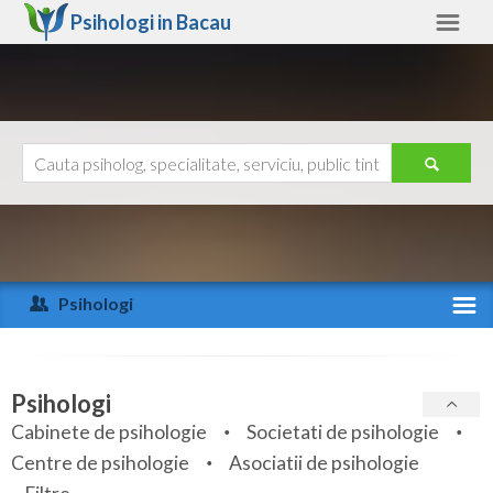
Psihologi in
Bacau
Bacau
Alte judete
Ajutor
Contact
Alba
Arad
Psihologi
Arges
Activitate recenta
Bacau
Specialitati
Psihologi
Bihor
Cabinete de psihologie
Societati de psihologie
Servicii
Centre de psihologie
Asociatii de psihologie
Bistrita-Nasaud
Articole