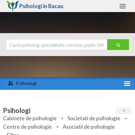
Psihologi in
Bacau
Bacau
Alte judete
Ajutor
Contact
Alba
Arad
Psihologi
Arges
Activitate recenta
Bacau
Specialitati
Psihologi
Bihor
Cabinete de psihologie
Societati de psihologie
Servicii
Centre de psihologie
Asociatii de psihologie
Bistrita-Nasaud
Articole