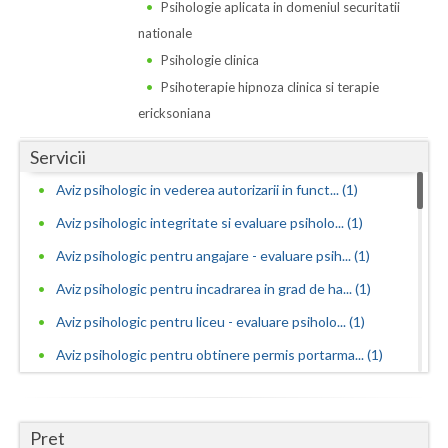
Dolj
Psihologie aplicata in domeniul securitatii
nationale
Galati
Psihologie clinica
Giurgiu
Psihoterapie hipnoza clinica si terapie
ericksoniana
Gorj
Servicii
Harghita
Aviz psihologic in vederea autorizarii in funct... (1)
Hunedoara
Aviz psihologic integritate si evaluare psiholo... (1)
Ialomita
Aviz psihologic pentru angajare - evaluare psih... (1)
Iasi
Aviz psihologic pentru incadrarea in grad de ha... (1)
Aviz psihologic pentru liceu - evaluare psiholo... (1)
Ilfov
Aviz psihologic pentru obtinere permis portarma... (1)
Maramures
Aviz psihologic pentru obtinerea permisului de ... (1)
Mehedinti
Aviz psihologic pentru ocuparea functiilor publ... (1)
Pret
Mures