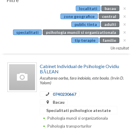
Filtre
Botosani
localitati
bacau
Evenimente
Braila
zone geografice
central
Cabinet
public tinta
adulti
Brasov
specialitati
psihologia muncii si organizationala
Membri
Bucuresti
tip terapie
familie
Un rezultat
Buzau
Calarasi
Cabinet Individual de Psihologie Ovidiu
BĂLEAN
Caras-Severin
Ascultarea oarba, fara indoiala, este boala. (Irvin D.
Yalom)
Cluj
0740230667
Constanta
Bacau
Covasna
Specialitati psihologice atestate
Psihologia muncii si organizationala
Dambovita
Psihologia transporturilor