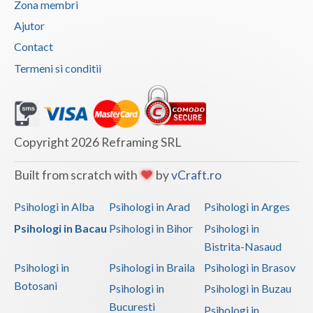
Zona membri
Ajutor
Contact
Termeni si conditii
Copyright 2026 Reframing SRL
Built from scratch with
by
vCraft.ro
Psihologi in Alba
Psihologi in Arad
Psihologi in Arges
Psihologi in Bacau
Psihologi in Bihor
Psihologi in
Bistrita-Nasaud
Psihologi in
Psihologi in Braila
Psihologi in Brasov
Botosani
Psihologi in
Psihologi in Buzau
Bucuresti
Psihologi in