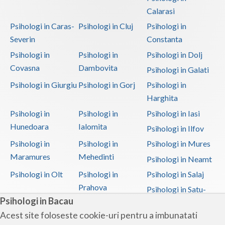
Calarasi
Psihologi in Caras-
Psihologi in Cluj
Psihologi in
Severin
Constanta
Psihologi in
Psihologi in
Psihologi in Dolj
Covasna
Dambovita
Psihologi in Galati
Psihologi in Giurgiu
Psihologi in Gorj
Psihologi in
Harghita
Psihologi in
Psihologi in
Psihologi in Iasi
Hunedoara
Ialomita
Psihologi in Ilfov
Psihologi in
Psihologi in
Psihologi in Mures
Maramures
Mehedinti
Psihologi in Neamt
Psihologi in Olt
Psihologi in
Psihologi in Salaj
Prahova
Psihologi in Satu-
Psihologi in Bacau
Mare
Acest site foloseste cookie-uri pentru a imbunatati
Psihologi in Sibiu
Psihologi in
Psihologi in